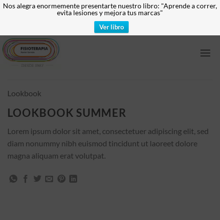
Nos alegra enormemente presentarte nuestro libro: "Aprende a correr,
evita lesiones y mejora tus marcas"
Ver libro
Saltar
al
contenido
Lookbook
LOOKBOOK SUMMER
Lorem ipsum dolor sit amet, consectetuer adipiscing elit, sed
diam nonummy nibh euismod tincidunt ut laoreet dolore
magna aliquam erat volutpat.