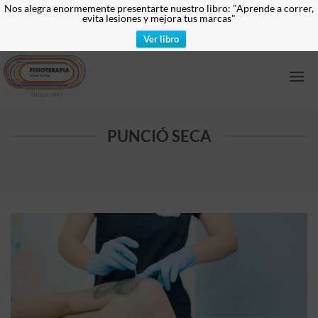
Nos alegra enormemente presentarte nuestro libro: "Aprende a correr,
evita lesiones y mejora tus marcas"
Ver libro
Skip
to
content
PUNCIÓ SECA