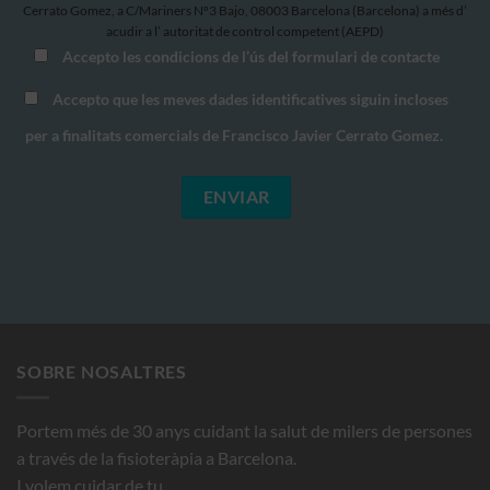
Cerrato Gomez, a C/Mariners Nº3 Bajo, 08003 Barcelona (Barcelona) a més d’
acudir a l’ autoritat de control competent (AEPD)
Accepto les condicions de l’ús del formulari de contacte
Accepto que les meves dades identificatives siguin incloses
per a finalitats comercials de Francisco Javier Cerrato Gomez.
SOBRE NOSALTRES
Portem més de 30 anys cuidant la salut de milers de persones
a través de la fisioteràpia a Barcelona.
I volem cuidar de tu.