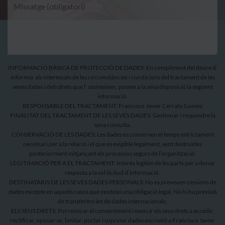
INFORMACIÓ BÀSICA DE PROTECCIÓ DE DADES: En compliment del deure d’
informar als interessats de les circumstàncies i condicions del tractament de les
seves dades i dels drets que l’ assisteixen, posem a la seva disposició la següent
informació.
RESPONSABLE DEL TRACTAMENT: Francisco Javier Cerrato Gomez
FINALITAT DEL TRACTAMENT DE LES SEVES DADES: Gestionar i respondre la
seva consulta.
CONSERVACIÓ DE LES DADES: Les dades es conserven el temps estrictament
necessari per a la relació i el que es exigible legalment, sent destruïdes
posteriorment mitjançant els processos segurs de l’organització.
LEGITIMACIÓ PER A EL TRACTAMENT: Interès legítim de les parts per a donar
resposta a la sol·licitud d’informació.
DESTINATARIS DE LES SEVES DADES PERSONALS: No es preveuen cessions de
dades excepte en aquells casos que existeixi una obligació legal. No hi ha previsió
de transferències de dades internacionals.
ELS SEUS DRETS: Pot revocar el consentiment i exercir els seus drets a accedir,
rectificar, oposar-se, limitar, portar i suprimir dades escrivint a Francisco Javier