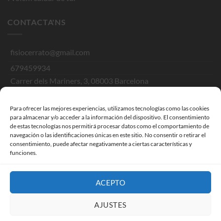
CONTACTA'NS
fisiocerrato@gmail.com
679459934
Carrer dels Mariners, 3, 08003 Barcelona
Política de privacitat
Para ofrecer las mejores experiencias, utilizamos tecnologías como las cookies
para almacenar y/o acceder a la información del dispositivo. El consentimiento
Avis legal
de estas tecnologías nos permitirá procesar datos como el comportamiento de
navegación o las identificaciones únicas en este sitio. No consentir o retirar el
Política de cookies
consentimiento, puede afectar negativamente a ciertas características y
funciones.
SEGUEIX-NOS
ACEPTO
AJUSTES